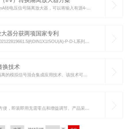
（I/V）转换隔离放大器方案
ISO4-20mA-O系列（SIP12Pin封装）两线制无源型4-20mA转电压信号隔离放大器，可以将输入有源4-20mA的电流信号隔离转换成电压信号I/V转换输出。该方案采用两线制输入回路供电方式，高效信号回路窃电技术，无须外接工作电源，大大简化了用户的设计，降低用户布线成本。该模块内部包含有电流信号调制解调电路、信号耦合隔离变换电路、电源逆变电路、减法电路，缓冲处理输出电路等，很小的输入等效电阻，使该产品能够从传感器信号输出回路中采集电流信号，并能达到输入20mA信号时电...
放大器分获两项国家专利
本次获得专利专利号：ZL.202122819667.2专利号：ZL.202122819661.5的DIN1X1ISOU(A)-P-D-L系列产品是顺源科技新开发的可编程模拟信号转PWM脉冲调宽大电流控制隔离变送器，可将传感器、仪器仪表、变送器输出的4-20mA/0-20mA/0-5V/0-10V等模拟信号隔离转换为PWM脉冲调宽功率放大控制信号，并实现PWM频率可编程输出。该产品内部嵌入了MCU单片机AD输入转换控制，输出控制设计分为MOS管漏极开路型（OD门）无源PWM大电...
转换技术
顺源科技模拟信号隔离放大转换技术是一种光电或磁电隔离的模拟信号混合集成应用技术。该技术可以将一组高隔离的DC/DC转换电源和一组磁电或光电耦合的模拟信号隔离放大及转换电路集成在一起，采用低成本小体积的模块化PCB板式集成安置封装方案，信号输入及输出侧宽爬电距离及内部隔离措施使该放大器模块能通过10KVAC高电压绝缘测试。模块内部的隔离电源除给放大电路供电还可以向外部提供一组5V(最大3mA)直流配电电源，给信号输入端外部电路扩展使用，如电桥电路、小信号放大电路、基准电路等。顺...
DIN1X2ISOD系列4-20mA信号一进二出隔离分配器使用方便，即装即用无需零点和增益调节。产品采用标准DIN35导轨卡槽固定安装方式，可实现工业现场各种传感器、仪器仪表、PLC等4-20mA电流信号一进二出信号隔离分配及放大功能，并能满足工业级宽温度、潮湿、震动等工作环境要求。典型应用如下：●传感器信号的显示监控及变送●工业现场信号隔离、转换放大及长线传输●4-20mA环路信号一进二出的地线干扰抑制●模拟信号地线干扰抑制及数据隔离、采集●电力监控、医疗设备隔离监控安全栅...