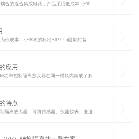
SunYuanISOEM210系列模拟信号隔离放大器是一种磁电耦合的混合集成电路，产品采用低成本,小体积DIP标准38Pin金属外壳封装，能有效屏蔽现场EMC空间干扰，并且与AD210模块Pin-Pin兼容。模块内部集成了多组隔离的DC/DC变换电路和磁电耦合信号隔离电路，使外部只需要选择一个直流5V/12V/15V/24V单电源供电，即可完成模拟信号输入/信号输出/辅助电源三端隔离放大及转换技术，并且支持单端及正负双向直流信号输入输出。ISOEM210功能设计全面，采用非固...
用
ISOSV-4-20mA压力传感器回路馈电型信号变送器IC设计为低成本、小体积的标准SIP7Pin阻燃封装，可以直接焊接在PCB电路板上。该信号变送IC内部包含信号调制解调电路、信号耦合隔离变送电路、高隔离DC-DC升压电路、V/I转换电路等。输出回路供电电压范围宽（12V-36VDC）、转换精度高、线性度好。信号变送IC设计使用十分方便，客户只需在输入端加上少量外围器件，即可实现压力传感器、位移电位器等需要提供配电型的传感器及电桥（称重）检测电路的电压信号配送。IC内部的集...
的应用
SunYuanDIN1X1ISOU(A)-P-D-L系列可编程模拟量转PWM功率控制隔离放大器在同一模块内集成了多路高隔离DC-DC电源、模拟信号隔离放大与变换电路、可编程MCU、信号隔离控制电路等，特别适用于工业现场模拟信号的AD转换隔离变送，以及现场总线、以太网物联网、PLC/DCS上位机对多路传感器信号采集和分析的场合。产品内部集成的高效率DC-DC隔离分布电源，分别给内部的输入调理电路、微型单片机AD转换电路和输出信号隔离电路供电。SMD工艺结构及新技术隔离措施使该器...
的特点
DIN1X1ISOU(A)-P-D-L系列可编程模拟量转PWM功率控制隔离放大器，可将传感器、仪器仪表、变送器输出的4-20mA/0-20mA/0-5V/0-10V等模拟信号隔离转换为PWM脉冲调宽功率放大控制信号，并实现PWM频率可编程输出。该产品内部嵌入了MCU单片机AD输入转换控制，输出控制设计分为MOS管漏极开路型（OD门）无源PWM大电流控制输出方式DIN1X1ISOU(A)-P-D-L1系列和有源PWM电压脉宽控制输出方式DIN1X1ISOU(A)-P-D-L2系...