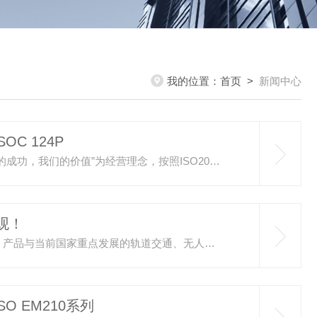
我的位置：
首页
>
新闻中心
C 124P
顺源科技是连续十五年国家高新技术企业。公司以“客户的成功，我们的价值”为经营理念，按照ISO2008质量技术管理体系的要求，坚持开展改进、改善、创新工作，不断提高产品质量、降低生产成本、拓展产品应用范围、推陈出新研发新品。以适应当前电子信息技术前日新月异发展的形势及满足客户产品研发创新和升级换代需求。顺源科技在DC-DC模块电源、数据采集器、隔离放大器、隔离变送器、显示控制仪表方面有10多年的设计、生产和应用经验。公司专业的工程师团队在更深入的理解和设计知识方面，相对于同行业...
观！
顺源科技作为国内资深模拟信号技术应用研发生产厂家，产品与当前国家重点发展的轨道交通、无人舰艇无人机、电动汽车、电力电网改造、风能太阳能核能发电、以太网物联网等新兴行业大量需求智能传感器等关键电子零部件相匹配。在机器人、无人设备、电力控制、通讯器材、仪器仪表、医疗设备、工控智能化、汽车电子、安防监控、广电仪器、军工装备等行业得到广泛应用。根据多年的研发生产经验和技术服务工程师广泛收集的工业现场各种不同环境下用户反馈宝贵意见，在对产品性能不受影响前提下逐步对各项技术指标进行改进改...
 EM210系列