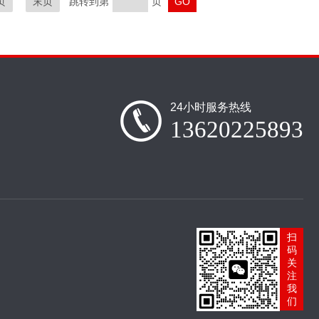
页
末页
跳转到第
页
24小时服务热线
13620225893
扫
码
关
注
我
们