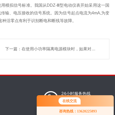
制系统用模拟信号标准。我国从DDZ-Ⅲ型电动仪表开始采用这一国
用电流传输、电压接收的信号系统。因为信号起点电流为4mA,为变
这种活零点有利于识别断电和断线等故障。
下一篇：
在使用小功率隔离电源模块时，如果对纹波噪声要求很高，推荐的滤波电路是什么
24小时服务热线
13620225893
在线交流
咨询热线：13620225893