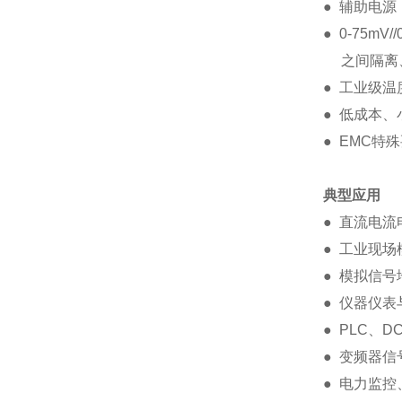
● 辅助电源：
● 0-75mV/
之间隔离
● 工业级温度范
● 低成本、
● EMC
典型应用
● 直流电
● 工业现
● 模拟信
● 仪器仪
● PLC、
● 变频器
● 电力监