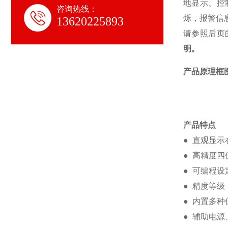
地显示、控
咨询热线：
烁，报警信
13620225893
请参照后页
明。
产品原理框
产品特点
● 直观显
● 高精度
● 可编程
● 精度等级：
● 内置多
● 辅助电源