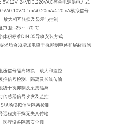
5V,12V, 24VDC,220VAC等单电源供电方式
/0-5V/0-10V/0-1mA/0-20mA/4-20mA模拟信号
、放大相互转换及显示与控制
围: -25 ~ +70 ℃
小体积标准DIN 35导轨安装方式
特殊要求场合须增加电磁干扰抑制电路和屏蔽措施
流电压信号隔离转换、放大和监控
场模拟信号检测、隔离及长线传输
号地线干扰抑制及采集隔离
表与传感器信号收发及监控
DCS现场模拟信号隔离检测
信号远程抗干扰无失真传输
控、医疗设备隔离安全栅