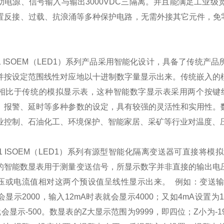
助电源、信号输入与输出3000VDC三隔离。并且能满足工业
置反接、过载、抗浪涌等多种保护电路，无需外接其它元件，免零
X1 ISOEM（LED1）系列产品采用智能化设计，具备了传统
并按设定范围线性对应地以十进制数字量显示出来。传统嵌入的
相比于传统的模拟显示表，这种智能数字显示表采用两个按键
、报警、延时等多种参数的设定，具有较强的灵活性和实用性。
业控制、石油化工、环境保护、智能家居、采矿等行业对温度、
X1 ISOEM（LED1）系列有源型智能化隔离变送器可直接
的智能数显表用于测量变送信号，所显示数字并非直接的输出电
或电流值相对这两个预设值呈线性显示出来。 例如：变送输出4-
会显示2000，输入12mA时表就会显示4000；又如4mA设置为1
就会显示-500。数显表的Z大显示范围为9999，即四位；Z小