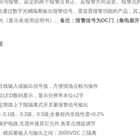
制与报警。设定的两个报警点有正、反报警方向设置。报警点的
息通过数字光耦隔离输出报警信号。需设置报警功能的产品，其
的《显示表使用说明书》。
备注：报警信号为OC门（集电极
图
示在线输入或输出信号值，方便现场点检与操作
四位LED数码显示，显示分辨率末位±2字
设定两路上下限隔离式开关量报警信号输出
0.1级、0.2级、0.5级,全量程内非线性度<0.2%
种保护电路,无需外接其它元件,免零点增益调节
、模拟量输入与输出之间：3000VDC 三隔离