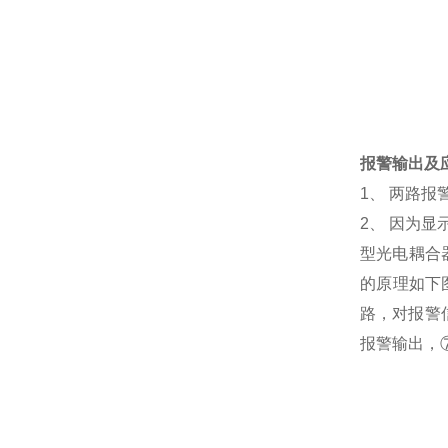
典型应用
报警输出及
1、 两路
2、 因为
型光电耦合
的原理如下图
路，对报警
报警输出，⑦、