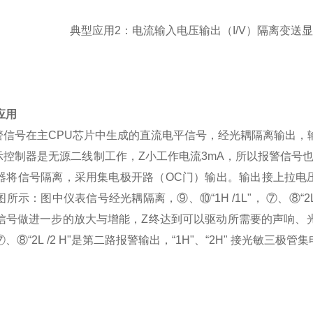
2：电流输入电压输出（I/V）隔离变送显
应用
报警信号在主CPU芯片中生成的直流电平信号，经光耦隔离输出
显示控制器是无源二线制工作，Z小工作电流3mA，所以报警信号也
器将信号隔离，采用集电极开路（OC门）输出。输出接上拉电压
所示：图中仪表信号经光耦隔离，⑨、⑩“1H /1L"， ⑦、⑧“2
信号做进一步的放大与增能，Z终达到可以驱动所需要的声响、光、电
⑧“2L /2 H"是第二路报警输出，“1H"、“2H" 接光敏三极管集电