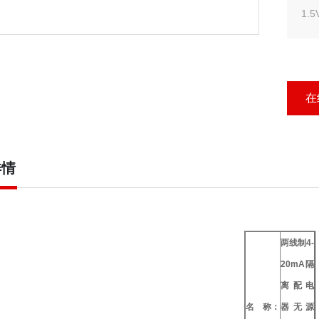
1
量程
2）
在
详情
两线制4-
20mA隔
离配电
名 称：
器无源