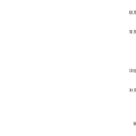
联
常
详
补