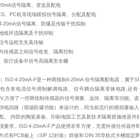
-20mA信号隔离、变送及配电
DCS、PC机等现场模拟信号隔离、分配及配电
4-20mA信号隔离、防爆及传输干扰拟制
地线环流隔离及干扰抑制
信号远程无失真传输
与传感器之间信号收发、隔离控制
、医疗设备中信号高隔离安全栅
：
ISO 4-20mA-F是一种两线制4-20mA 信号隔离配电器，属于S
部包含有电流信号调制解调电路、信号耦合隔离变换电路,还有一
21.5V,方便了一些两线制传感器的信号测量、远传、隔离等功能。
供电回路（现场防爆功能）来设计的，同当前流行的模拟量输入接
配。 内部的陶瓷基板、印刷电阻工艺及新技术隔离措施使器件能
境要求。ISO 4-20mA-F产品使用非常方便，无需外接任何器
方式有PCB板上（SIP 12封装）焊接和 DIN 35导轨式卡