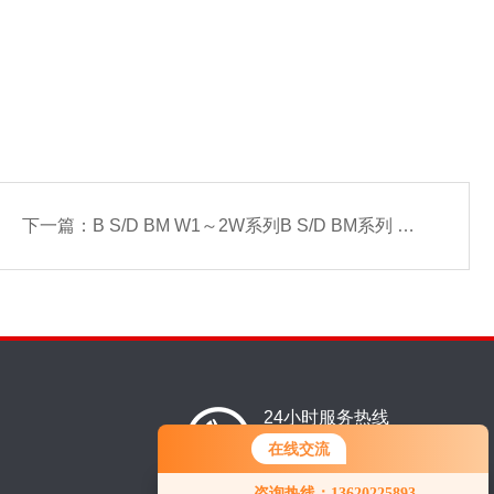
下一篇：
B S/D BM W1～2W系列B S/D BM系列 W1 W2 W5 W75 1W模块电源
24小时服务热线
13620225893
在线交流
咨询热线：13620225893