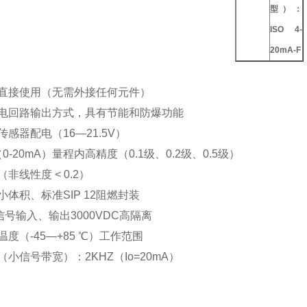
型）：
ISO 4-
20mA-F
设计直接使用（无需外接任何元
制配电回路输出方式，具有节能和防爆功能
线制传感器配电（16—21.5V
A（0-20mA）量程内高精度（0.1级、0.2级、0.5级）
非线性度 < 0.2）
本、小体积、标准SIP 12阻燃
0mA 信号输入、输出3000VDC高隔离
度（-45—+85 ℃）工作范围
小信号带宽）：2KHZ（Io=20mA）