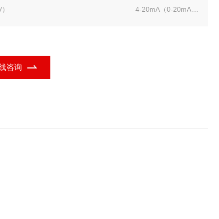
.5V） 4-20mA（0-20mA）
内高精度（0.1级、0.2级、0.5级） 高线性度（非线性度 < 0.
低成本、小体积、标准SIP 12阻燃封装
线咨询