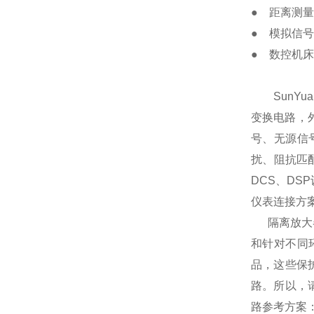
● 距离测
● 模拟信
● 数控机
SunYu
变换电路，
号、无源信
扰、阻抗匹
DCS、D
仪表连接方
隔离放大器
和针对不同
品，这些保
路。所以，
路参考方案